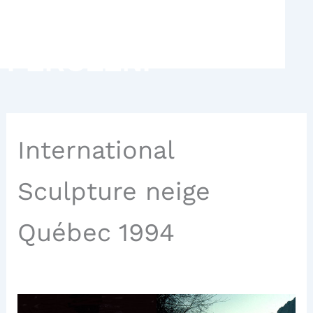
Aller
MICHELE
au
contenu
PEROZENI
International
Sculpture neige
Québec 1994